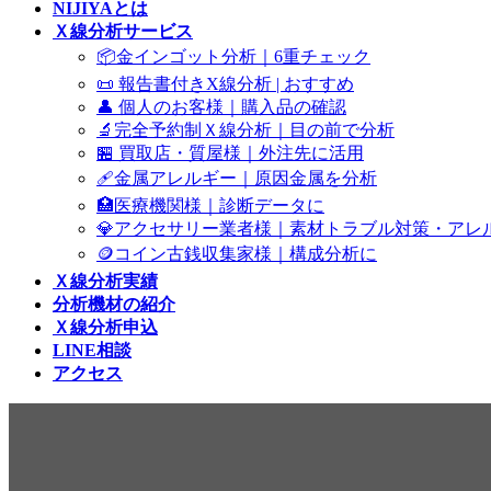
NIJIYAとは
Ｘ線分析サービス
📦金インゴット分析｜6重チェック
📜 報告書付きX線分析 | おすすめ
👤 個人のお客様｜購入品の確認
🔬完全予約制Ｘ線分析｜目の前で分析
🏪 買取店・質屋様｜外注先に活用
🩹金属アレルギー｜原因金属を分析
🏥医療機関様｜診断データに
💎アクセサリー業者様｜素材トラブル対策・アレ
🪙コイン古銭収集家様｜構成分析に
Ｘ線分析実績
分析機材の紹介
Ｘ線分析申込
LINE相談
アクセス
コラム