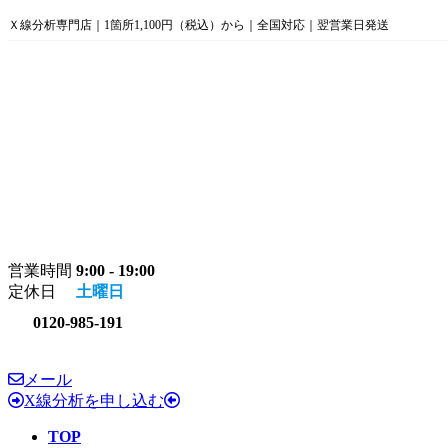
コ
ナ
Ｘ線分析専門店｜1箇所1,100円（税込）から｜全国対応｜翌営業日発送
ン
ビ
テ
ゲ
ン
ー
ツ
シ
へ
ョ
ス
ン
キ
に
ッ
移
プ
動
営業時間
9:00 - 19:00
定休日
土曜日
0120-985-191
メール
X線分析を申し込む
TOP