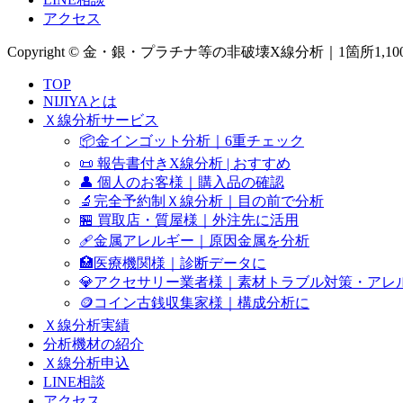
アクセス
Copyright © 金・銀・プラチナ等の非破壊X線分析｜1箇所1,100
TOP
NIJIYAとは
Ｘ線分析サービス
📦金インゴット分析｜6重チェック
📜 報告書付きX線分析 | おすすめ
👤 個人のお客様｜購入品の確認
🔬完全予約制Ｘ線分析｜目の前で分析
🏪 買取店・質屋様｜外注先に活用
🩹金属アレルギー｜原因金属を分析
🏥医療機関様｜診断データに
💎アクセサリー業者様｜素材トラブル対策・アレ
🪙コイン古銭収集家様｜構成分析に
Ｘ線分析実績
分析機材の紹介
Ｘ線分析申込
LINE相談
アクセス