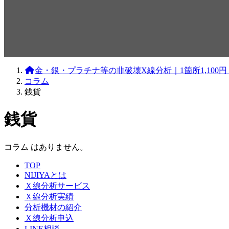
金・銀・プラチナ等の非破壊X線分析｜1箇所1,10
コラム
銭貨
銭貨
コラム はありません。
TOP
NIJIYAとは
Ｘ線分析サービス
Ｘ線分析実績
分析機材の紹介
Ｘ線分析申込
LINE相談