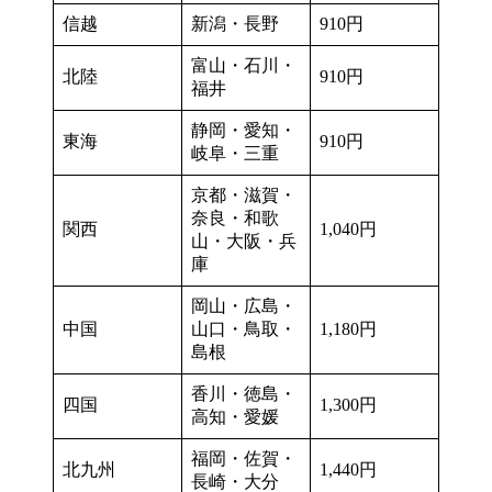
信越
新潟・長野
910円
富山・石川・
北陸
910円
福井
静岡・愛知・
東海
910円
岐阜・三重
京都・滋賀・
奈良・和歌
関西
1,040円
山・大阪・兵
庫
岡山・広島・
中国
山口・鳥取・
1,180円
島根
香川・徳島・
四国
1,300円
高知・愛媛
福岡・佐賀・
北九州
1,440円
長崎・大分