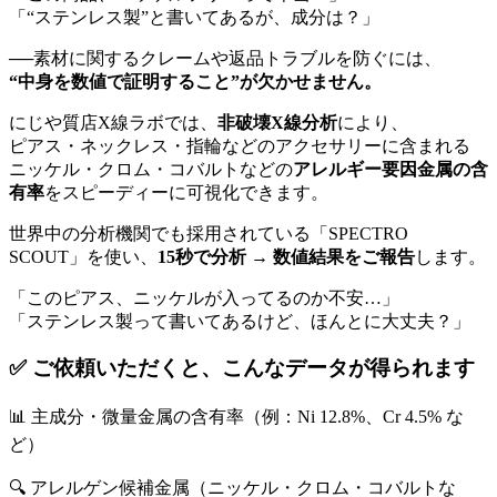
「“ステンレス製”と書いてあるが、成分は？」
──素材に関するクレームや返品トラブルを防ぐには、
“中身を数値で証明すること”が欠かせません。
にじや質店X線ラボでは、
非破壊X線分析
により、
ピアス・ネックレス・指輪などのアクセサリーに含まれる
ニッケル・クロム・コバルトなどの
アレルギー要因金属の含
有率
をスピーディーに可視化できます。
世界中の分析機関でも採用されている「SPECTRO
SCOUT」を使い、
15秒で分析 → 数値結果をご報告
します。
「このピアス、ニッケルが入ってるのか不安…」
「ステンレス製って書いてあるけど、ほんとに大丈夫？」
✅ ご依頼いただくと、こんなデータが得られます
📊 主成分・微量金属の含有率（例：Ni 12.8%、Cr 4.5% な
ど）
🔍 アレルゲン候補金属（ニッケル・クロム・コバルトな