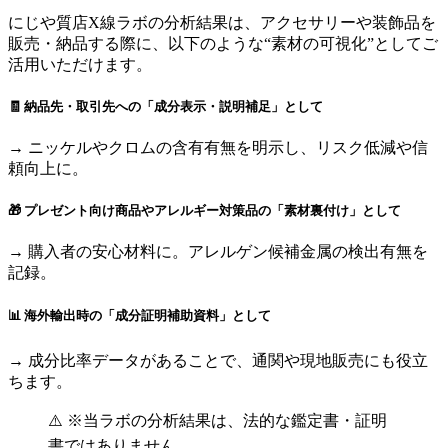
にじや質店X線ラボの分析結果は、アクセサリーや装飾品を
販売・納品する際に、以下のような“素材の可視化”としてご
活用いただけます。
🧾 納品先・取引先への「成分表示・説明補足」として
→ ニッケルやクロムの含有有無を明示し、リスク低減や信
頼向上に。
🎁 プレゼント向け商品やアレルギー対策品の「素材裏付け」として
→ 購入者の安心材料に。アレルゲン候補金属の検出有無を
記録。
📊 海外輸出時の「成分証明補助資料」として
→ 成分比率データがあることで、通関や現地販売にも役立
ちます。
⚠️ ※当ラボの分析結果は、法的な鑑定書・証明
書ではありません。