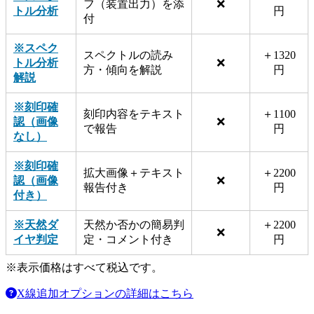
フ（装置出力）を添
❌
トル分析
円
付
※スペク
スペクトルの読み
＋1320
トル分析
❌
方・傾向を解説
円
解説
※刻印確
刻印内容をテキスト
＋1100
認（画像
❌
で報告
円
なし）
※刻印確
拡大画像＋テキスト
＋2200
認（画像
❌
報告付き
円
付き）
※天然ダ
天然か否かの簡易判
＋2200
❌
イヤ判定
定・コメント付き
円
※表示価格はすべて税込です。
X線追加オプションの詳細はこちら