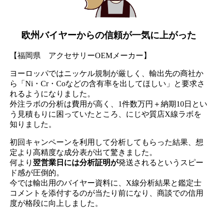
欧州バイヤーからの信頼が一気に上がった
【福岡県 アクセサリーOEMメーカー】
ヨーロッパではニッケル規制が厳しく、輸出先の商社か
ら「Ni・Cr・Coなどの含有率を出してほしい」と要求さ
れるようになりました。
外注ラボの分析は費用が高く、1件数万円＋納期10日とい
う見積もりに困っていたところ、にじや質店X線ラボを
知りました。
初回キャンペーンを利用して分析してもらった結果、想
定より高精度な成分表が出て驚きました。
何より
翌営業日には分析証明が
発送されるというスピー
ド感が圧倒的。
今では輸出用のバイヤー資料に、X線分析結果と鑑定士
コメントを添付するのが当たり前になり、商談での信用
度が格段に向上しました。