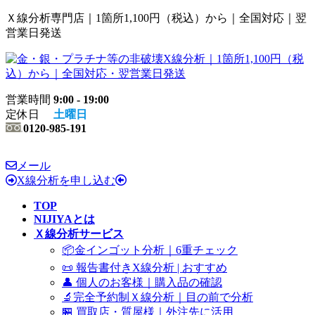
コ
ナ
Ｘ線分析専門店｜1箇所1,100円（税込）から｜全国対応｜翌
ン
ビ
営業日発送
テ
ゲ
ン
ー
ツ
シ
へ
ョ
営業時間
9:00 - 19:00
ス
ン
定休日
土曜日
キ
に
0120-985-191
ッ
移
プ
動
メール
X線分析を申し込む
TOP
NIJIYAとは
Ｘ線分析サービス
📦金インゴット分析｜6重チェック
📜 報告書付きX線分析 | おすすめ
👤 個人のお客様｜購入品の確認
🔬完全予約制Ｘ線分析｜目の前で分析
🏪 買取店・質屋様｜外注先に活用