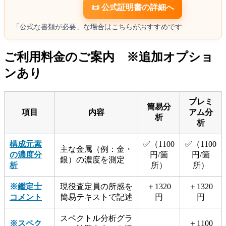
📜 公式証明書の詳細へ
「公式な書類が必要」な場合はこちらがおすすめです
ご利用料金のご案内 ※追加オプショ
ンあり
プレミ
簡易分
項目
内容
アム分
析
析
構成元素
✅（1100
✅（1100
主な金属（例：金・
の濃度分
円/箇
円/箇
銀）の濃度を測定
析
所）
所）
※鑑定士
現役査定員の所感を
＋1320
＋1320
コメント
簡易テキストで記述
円
円
スペクトル分析グラ
※スペク
＋1100