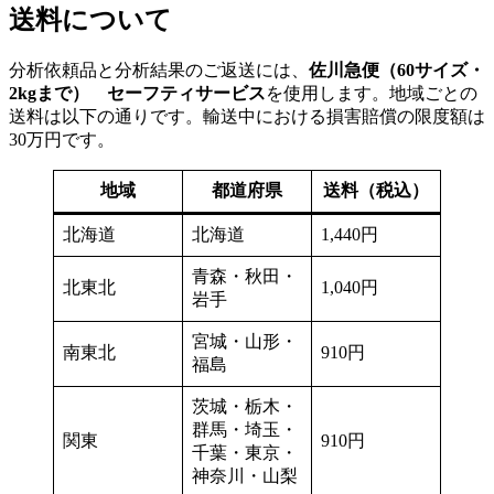
送料について
分析依頼品と分析結果のご返送には、
佐川急便（60サイズ・
2kgまで） セーフティサービス
を使用します。地域ごとの
送料は以下の通りです。輸送中における損害賠償の限度額は
30万円です。
地域
都道府県
送料（税込）
北海道
北海道
1,440円
青森・秋田・
北東北
1,040円
岩手
宮城・山形・
南東北
910円
福島
茨城・栃木・
群馬・埼玉・
関東
910円
千葉・東京・
神奈川・山梨