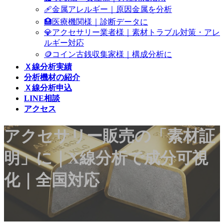
🩹金属アレルギー｜原因金属を分析
🏥医療機関様｜診断データに
💎アクセサリー業者様｜素材トラブル対策・アレ
ルギー対応
🪙コイン古銭収集家様｜構成分析に
Ｘ線分析実績
分析機材の紹介
Ｘ線分析申込
LINE相談
アクセス
アクセサリー販売の「素材証
明」に｜X線分析で成分可視
化｜全国対応