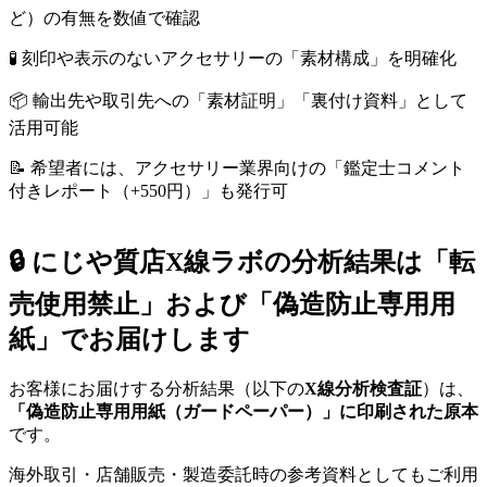
ど）の有無を数値で確認
🧪 刻印や表示のないアクセサリーの「素材構成」を明確化
📦 輸出先や取引先への「素材証明」「裏付け資料」として
活用可能
📝 希望者には、アクセサリー業界向けの「鑑定士コメント
付きレポート（+550円）」も発行可
🔒 にじや質店X線ラボの分析結果は「転
売使用禁止」および「偽造防止専用用
紙」でお届けします
お客様にお届けする分析結果（以下の
X線分析検査証
）は、
「偽造防止専用用紙（ガードペーパー）」に印刷された原本
です。
海外取引・店舗販売・製造委託時の参考資料としてもご利用