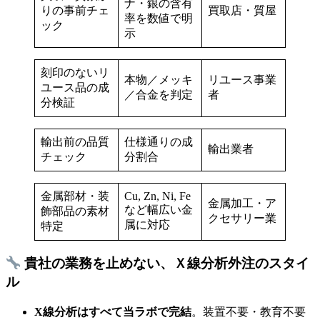
ナ・銀の含有
りの事前チェ
買取店・質屋
率を数値で明
ック
示
刻印のないリ
本物／メッキ
リユース事業
ユース品の成
／合金を判定
者
分検証
輸出前の品質
仕様通りの成
輸出業者
チェック
分割合
金属部材・装
Cu, Zn, Ni, Fe
金属加工・ア
など幅広い金
飾部品の素材
クセサリー業
属に対応
特定
貴社の業務を止めない、Ｘ線分析外注のスタイ
ル
X線分析はすべて当ラボで完結
。装置不要・教育不要