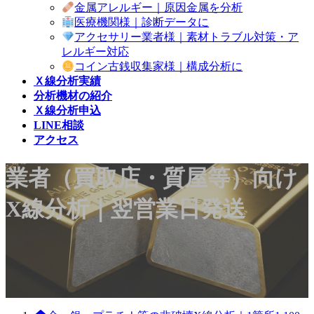
金属アレルギー｜原因金属を分析
医療機関様｜診断データに
アクセサリー業者様｜素材トラブル対策・ア
レルギー対応
コイン古銭収集家様｜構成分析に
Ｘ線分析実績
分析機材の紹介
Ｘ線分析申込
LINE相談
アクセス
業者（買取店・質屋等）向け
X線分析｜翌営業日発送