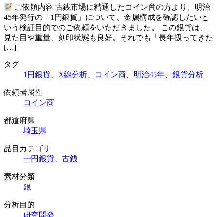
ご依頼内容 古銭市場に精通したコイン商の方より、明治
45年発行の「1円銀貨」について、金属構成を確認したいと
いう検証目的でのご依頼をいただきました。 この銀貨は、
見た目や重量、刻印状態も良好。それでも「長年扱ってきた
[…]
タグ
1円銀貨
、
X線分析
、
コイン商
、
明治45年
、
銀貨分析
依頼者属性
コイン商
都道府県
埼玉県
品目カテゴリ
一円銀貨
、
古銭
素材分類
銀
分析目的
研究開発