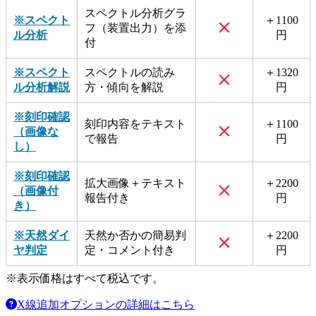
スペクトル分析グラ
※スペクト
＋1100
フ（装置出力）を添
ル分析
円
付
※スペクト
スペクトルの読み
＋1320
ル分析解説
方・傾向を解説
円
※刻印確認
刻印内容をテキスト
＋1100
（画像な
で報告
円
し）
※刻印確認
拡大画像＋テキスト
＋2200
（画像付
報告付き
円
き）
※天然ダイ
天然か否かの簡易判
＋2200
ヤ判定
定・コメント付き
円
※表示価格はすべて税込です。
X線追加オプションの詳細はこちら