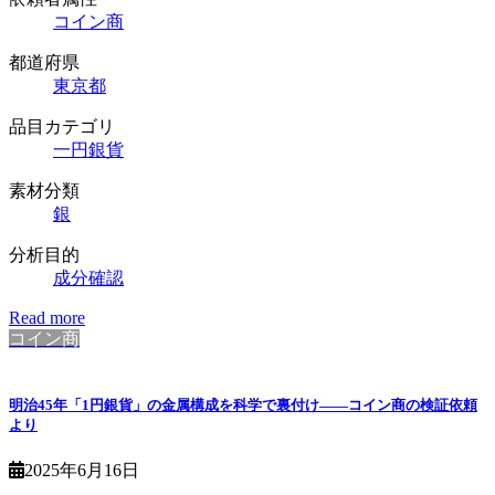
コイン商
都道府県
東京都
品目カテゴリ
一円銀貨
素材分類
銀
分析目的
成分確認
Read more
コイン商
明治45年「1円銀貨」の金属構成を科学で裏付け——コイン商の検証依頼
より
2025年6月16日