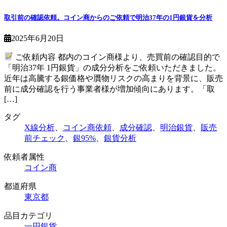
取引前の確認依頼。コイン商からのご依頼で明治37年の1円銀貨を分析
2025年6月20日
ご依頼内容 都内のコイン商様より、売買前の確認目的で
「明治37年 1円銀貨」の成分分析をご依頼いただきました。
近年は高騰する銀価格や贋物リスクの高まりを背景に、販売
前に成分確認を行う事業者様が増加傾向にあります。「取
[…]
タグ
X線分析
、
コイン商依頼
、
成分確認
、
明治銀貨
、
販売
前チェック
、
銀95%
、
銀貨分析
依頼者属性
コイン商
都道府県
東京都
品目カテゴリ
一円銀貨