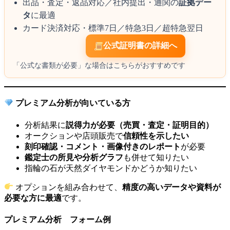
出品・査定・返品対応／社内提出・通関の
証拠デー
タ
に最適
カード決済対応・標準7日／特急3日／超特急翌日
公式証明書の詳細へ
「公式な書類が必要」な場合はこちらがおすすめです
プレミアム分析が向いている方
分析結果に
説得力が必要（売買・査定・証明目的）
オークションや店頭販売で
信頼性を示したい
刻印確認・コメント・画像付きのレポート
が必要
鑑定士の所見や分析グラフ
も併せて知りたい
指輪の石が天然ダイヤモンドかどうか知りたい
オプションを組み合わせて、
精度の高いデータや資料が
必要な方に最適
です。
プレミアム分析 フォーム例