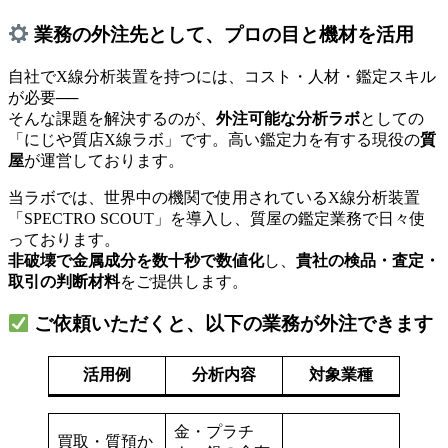
業務の外注先として、プロの目と機材を活用
自社でX線分析装置を持つには、コスト・人材・鑑定スキル
が必要──
そんな課題を解決するのが、
外注可能な分析ラボ
としての
「にじや質店X線ラボ」です。高い鑑定力を有する現役の
質
屋
が運営しております。
当ラボでは、世界中の機関で使用されているX線分析装置
「SPECTRO SCOUT」を導入し、質屋の鑑定業務で日々使
っております。
非破壊で金属成分を数十秒で数値化
し、
貴社の検品・査定・
取引の判断材料
をご提供します。
ご依頼いただくと、以下の業務が外注できます
活用例
分析内容
対象業種
金・プラチ
買取・質預か