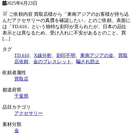
2025年6月23日
ご依頼内容 買取店様から「東南アジアのお客様が持ち込
んだアクセサリーの真贋を確認したい」とのご依頼。表面に
は「TD.610」という独特な刻印が見られたが、日本の品位
表示とは異なるため、受け入れに不安があるとのこと。買
[…]
タグ
TD.610
、
X線分析
、
刻印不明
、
東南アジアの金
、
買取
店依頼
、
金のブレスレット
、
騙され防止
依頼者属性
買取店
都道府県
千葉県
品目カテゴリ
アクセサリー
素材分類
金