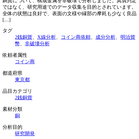
銅貨について、構成金属を非破壊で分析しました。真贋判定
ではなく、研究用途でのデータ収集を目的とされています。
全体の状態は良好で、表面の文様や縁部の摩耗も少なく良品
[…]
タグ
2銭銅貨
、
X線分析
、
コイン商依頼
、
成分分析
、
明治貨
幣
、
非破壊分析
依頼者属性
コイン商
都道府県
東京都
品目カテゴリ
2銭銅貨
素材分類
銅
分析目的
研究開発