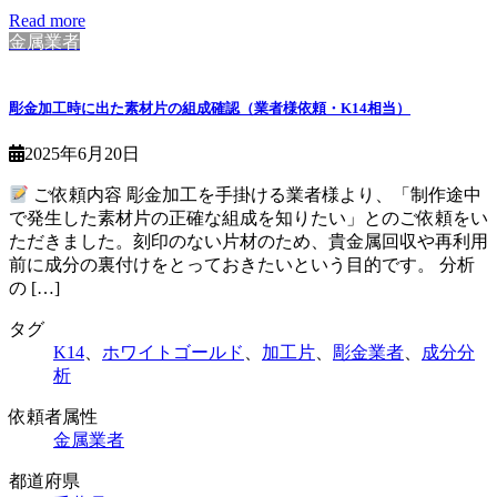
Read more
金属業者
彫金加工時に出た素材片の組成確認（業者様依頼・K14相当）
2025年6月20日
ご依頼内容 彫金加工を手掛ける業者様より、「制作途中
で発生した素材片の正確な組成を知りたい」とのご依頼をい
ただきました。刻印のない片材のため、貴金属回収や再利用
前に成分の裏付けをとっておきたいという目的です。 分析
の […]
タグ
K14
、
ホワイトゴールド
、
加工片
、
彫金業者
、
成分分
析
依頼者属性
金属業者
都道府県