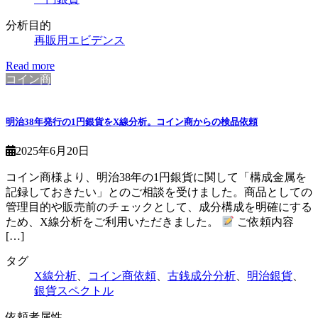
分析目的
再販用エビデンス
Read more
コイン商
明治38年発行の1円銀貨をX線分析。コイン商からの検品依頼
2025年6月20日
コイン商様より、明治38年の1円銀貨に関して「構成金属を
記録しておきたい」とのご相談を受けました。商品としての
管理目的や販売前のチェックとして、成分構成を明確にする
ため、X線分析をご利用いただきました。
ご依頼内容
[…]
タグ
X線分析
、
コイン商依頼
、
古銭成分分析
、
明治銀貨
、
銀貨スペクトル
依頼者属性