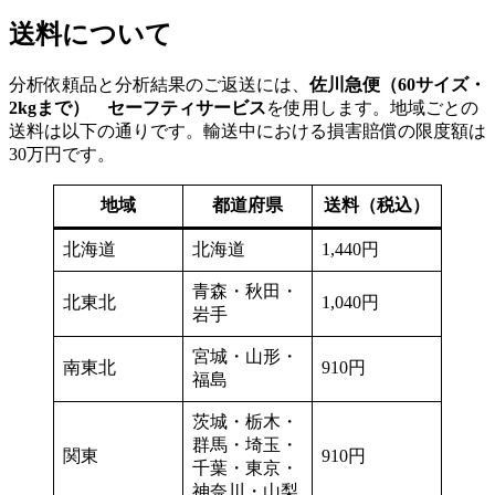
送料について
分析依頼品と分析結果のご返送には、
佐川急便（60サイズ・
2kgまで） セーフティサービス
を使用します。地域ごとの
送料は以下の通りです。輸送中における損害賠償の限度額は
30万円です。
地域
都道府県
送料（税込）
北海道
北海道
1,440円
青森・秋田・
北東北
1,040円
岩手
宮城・山形・
南東北
910円
福島
茨城・栃木・
群馬・埼玉・
関東
910円
千葉・東京・
神奈川・山梨