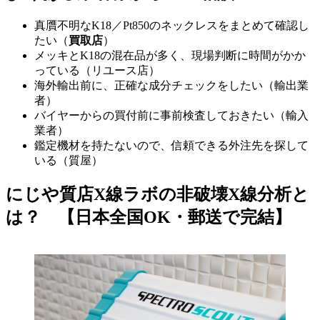
真贋不明なK18／Pt850のネックレスをまとめて確認し
たい（
買取店
）
メッキとK18の混在品が多く、現場判断に時間がかか
っている（リユース店）
海外輸出前に、正確な成分チェックをしたい（輸出業
者）
バイヤーからの買付前に事前検査しておきたい（輸入
業者）
鑑定機材を持たないので、信頼できる外注先を探して
いる（質屋）
にじや質店X線ラボの非破壊X線分析と
は？ 【日本全国OK・郵送で完結】