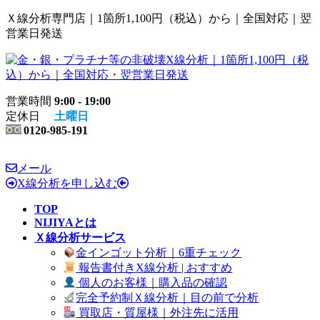
コ
ナ
Ｘ線分析専門店｜1箇所1,100円（税込）から｜全国対応｜翌
ン
ビ
営業日発送
テ
ゲ
ン
ー
ツ
シ
へ
ョ
営業時間
9:00 - 19:00
ス
ン
定休日
土曜日
キ
に
0120-985-191
ッ
移
プ
動
メール
X線分析を申し込む
TOP
NIJIYAとは
Ｘ線分析サービス
金インゴット分析｜6重チェック
報告書付きX線分析 | おすすめ
個人のお客様｜購入品の確認
完全予約制Ｘ線分析｜目の前で分析
買取店・質屋様｜外注先に活用