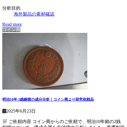
分析目的
海外製品の素材確認
Read more
コイン商
明治10年 2銭銅貨の成分分析｜コイン商より研究依頼品
2025年6月23日
ご依頼内容 コイン商からのご依頼で、明治10年銘の2銭