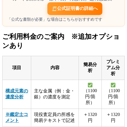
公式証明書の詳細へ
「公式な書類が必要」な場合はこちらがおすすめです
ご利用料金のご案内 ※追加オプショ
ンあり
プレミ
簡易分
項目
内容
アム分
析
析
（1100
（1100
構成元素の
主な金属（例：金・
円/箇
円/箇
濃度分析
銀）の濃度を測定
所）
所）
※鑑定士コ
現役査定員の所感を
＋1320
＋1320
メント
簡易テキストで記述
円
円