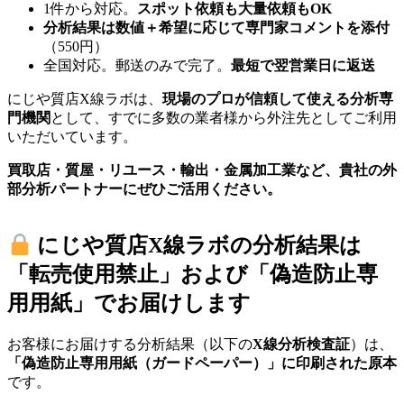
1件から対応。
スポット依頼も大量依頼もOK
分析結果は数値＋希望に応じて専門家コメントを添付
（550円）
全国対応。郵送のみで完了。
最短で翌営業日に返送
にじや質店X線ラボは、
現場のプロが信頼して使える分析専
門機関
として、すでに多数の業者様から外注先としてご利用
いただいています。
買取店・質屋・リユース・輸出・金属加工業など、貴社の外
部分析パートナーにぜひご活用ください。
にじや質店X線ラボの分析結果は
「転売使用禁止」および「偽造防止専
用用紙」でお届けします
お客様にお届けする分析結果（以下の
X線分析検査証
）は、
「偽造防止専用用紙（ガードペーパー）」に印刷された原本
です。