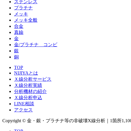
ステンレス
プラチナ
メッキ
メッキ全般
合金
真鍮
金
金/プラチナ コンビ
銀
銅
TOP
NIJIYAとは
Ｘ線分析サービス
Ｘ線分析実績
分析機材の紹介
Ｘ線分析申込
LINE相談
アクセス
Copyright © 金・銀・プラチナ等の非破壊X線分析｜1箇所1,100