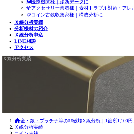
🏥医療機関様｜診断データに
💎アクセサリー業者様｜素材トラブル対策・アレ
🪙コイン古銭収集家様｜構成分析に
Ｘ線分析実績
分析機材の紹介
Ｘ線分析申込
LINE相談
アクセス
Ｘ線分析実績
金・銀・プラチナ等の非破壊X線分析｜1箇所1,10
Ｘ線分析実績
コイン古銭