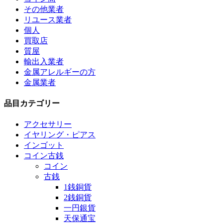
その他業者
リユース業者
個人
買取店
質屋
輸出入業者
金属アレルギーの方
金属業者
品目カテゴリー
アクセサリー
イヤリング・ピアス
インゴット
コイン古銭
コイン
古銭
1銭銅貨
2銭銅貨
一円銀貨
天保通宝