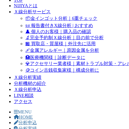
TOP
NIJIYAとは
Ｘ線分析サービス
📦金インゴット分析｜6重チェック
📜 報告書付きX線分析 | おすすめ
👤 個人のお客様｜購入品の確認
🔬完全予約制Ｘ線分析｜目の前で分析
🏪 買取店・質屋様｜外注先に活用
🩹金属アレルギー｜原因金属を分析
🏥医療機関様｜診断データに
💎アクセサリー業者様｜素材トラブル対策・アレ
🪙コイン古銭収集家様｜構成分析に
Ｘ線分析実績
分析機材の紹介
Ｘ線分析申込
LINE相談
アクセス
MENU
HOME
分析申込
分析実績