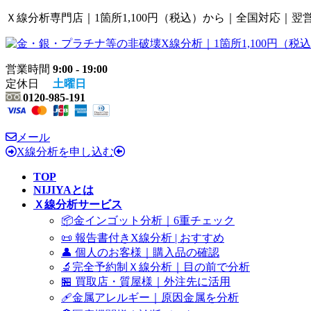
コ
ナ
Ｘ線分析専門店｜1箇所1,100円（税込）から｜全国対応｜翌
ン
ビ
テ
ゲ
ン
ー
営業時間
9:00 - 19:00
ツ
シ
定休日
土曜日
へ
ョ
0120-985-191
ス
ン
キ
に
ッ
移
メール
プ
動
X線分析を申し込む
TOP
NIJIYAとは
Ｘ線分析サービス
📦金インゴット分析｜6重チェック
📜 報告書付きX線分析 | おすすめ
👤 個人のお客様｜購入品の確認
🔬完全予約制Ｘ線分析｜目の前で分析
🏪 買取店・質屋様｜外注先に活用
🩹金属アレルギー｜原因金属を分析