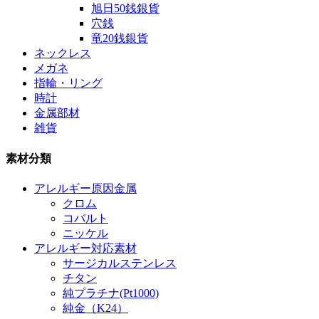
旭日50銭銀貨
穴銭
竜20銭銀貨
ネックレス
メガネ
指輪・リング
時計
金属部材
雑貨
素材分類
アレルギー原因金属
クロム
コバルト
ニッケル
アレルギー対応素材
サージカルステンレス
チタン
純プラチナ(Pt1000)
純金（K24）