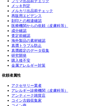
フリマ出品前チェック
メッキ判定
メルカリ出品前チェック
再販用エビデンス
刻印との相違確認
医療機関からの依頼（皮膚科等）
成分確認
査定前確認
海外製品の素材確認
真贋トラブル防止
真贋鑑定のデータ収集
研究開発
購入後不安
金属アレルギー対策
依頼者属性
アクセサリー業者
アレルギー診療機関（皮膚科等）
アンティーク雑貨店
コイン古銭収集家
コイン商