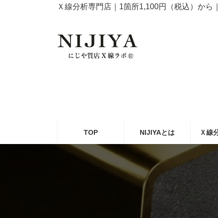
コ
ナ
Ｘ線分析専門店｜1箇所1,100円（税込）か
ン
ビ
テ
ゲ
ン
ー
ツ
シ
へ
ョ
ス
ン
キ
に
ッ
移
プ
動
TOP
NIJIYAとは
Ｘ線