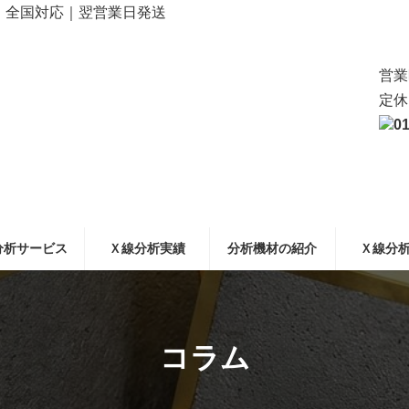
ら｜全国対応｜翌営業日発送
営
定
01
分析サービス
Ｘ線分析実績
分析機材の紹介
Ｘ線分
コラム