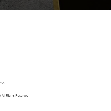
セス
ghts Reserved.