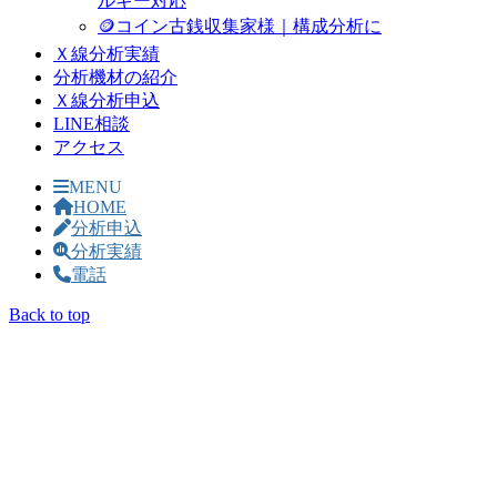
ルギー対応
🪙コイン古銭収集家様｜構成分析に
Ｘ線分析実績
分析機材の紹介
Ｘ線分析申込
LINE相談
アクセス
MENU
HOME
分析申込
分析実績
電話
Back to top