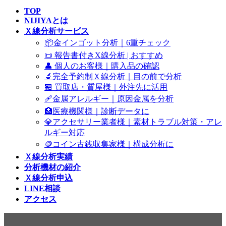
TOP
NIJIYAとは
Ｘ線分析サービス
📦金インゴット分析｜6重チェック
📜 報告書付きX線分析 | おすすめ
👤 個人のお客様｜購入品の確認
🔬完全予約制Ｘ線分析｜目の前で分析
🏪 買取店・質屋様｜外注先に活用
🩹金属アレルギー｜原因金属を分析
🏥医療機関様｜診断データに
💎アクセサリー業者様｜素材トラブル対策・アレ
ルギー対応
🪙コイン古銭収集家様｜構成分析に
Ｘ線分析実績
分析機材の紹介
Ｘ線分析申込
LINE相談
アクセス
コラム