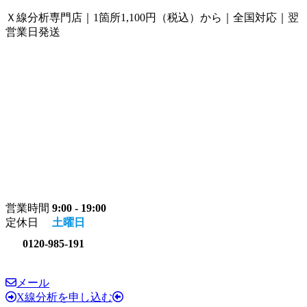
コ
ナ
Ｘ線分析専門店｜1箇所1,100円（税込）から｜全国対応｜翌
ン
ビ
営業日発送
テ
ゲ
ン
ー
ツ
シ
へ
ョ
ス
ン
キ
に
ッ
移
プ
動
営業時間
9:00 - 19:00
定休日
土曜日
0120-985-191
メール
X線分析を申し込む