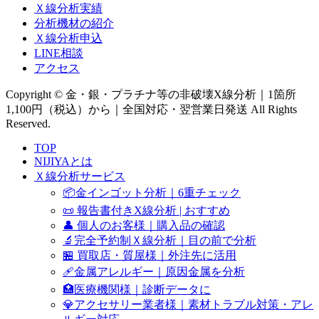
Ｘ線分析実績
分析機材の紹介
Ｘ線分析申込
LINE相談
アクセス
Copyright © 金・銀・プラチナ等の非破壊X線分析｜1箇所
1,100円（税込）から｜全国対応・翌営業日発送 All Rights
Reserved.
TOP
NIJIYAとは
Ｘ線分析サービス
📦金インゴット分析｜6重チェック
📜 報告書付きX線分析 | おすすめ
👤 個人のお客様｜購入品の確認
🔬完全予約制Ｘ線分析｜目の前で分析
🏪 買取店・質屋様｜外注先に活用
🩹金属アレルギー｜原因金属を分析
🏥医療機関様｜診断データに
💎アクセサリー業者様｜素材トラブル対策・アレ