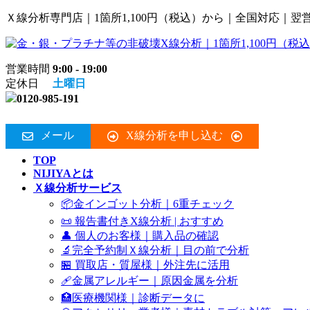
コ
ナ
Ｘ線分析専門店｜1箇所1,100円（税込）から｜全国対応｜翌
ン
ビ
テ
ゲ
ン
ー
営業時間
9:00 - 19:00
ツ
シ
定休日
土曜日
へ
ョ
0120-985-191
ス
ン
キ
に
ッ
移
メール
X線分析を申し込む
プ
動
TOP
NIJIYAとは
Ｘ線分析サービス
📦金インゴット分析｜6重チェック
📜 報告書付きX線分析 | おすすめ
👤 個人のお客様｜購入品の確認
🔬完全予約制Ｘ線分析｜目の前で分析
🏪 買取店・質屋様｜外注先に活用
🩹金属アレルギー｜原因金属を分析
🏥医療機関様｜診断データに