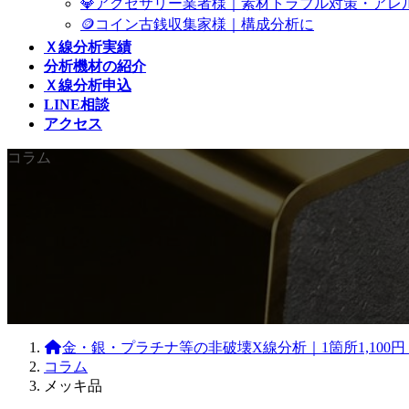
💎アクセサリー業者様｜素材トラブル対策・アレ
🪙コイン古銭収集家様｜構成分析に
Ｘ線分析実績
分析機材の紹介
Ｘ線分析申込
LINE相談
アクセス
コラム
金・銀・プラチナ等の非破壊X線分析｜1箇所1,10
コラム
メッキ品