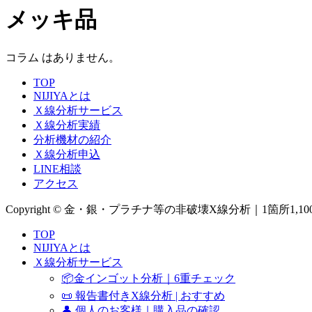
メッキ品
コラム はありません。
TOP
NIJIYAとは
Ｘ線分析サービス
Ｘ線分析実績
分析機材の紹介
Ｘ線分析申込
LINE相談
アクセス
Copyright © 金・銀・プラチナ等の非破壊X線分析｜1箇所1,100
TOP
NIJIYAとは
Ｘ線分析サービス
📦金インゴット分析｜6重チェック
📜 報告書付きX線分析 | おすすめ
👤 個人のお客様｜購入品の確認