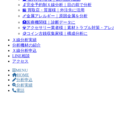
🔬完全予約制Ｘ線分析｜目の前で分析
🏪 買取店・質屋様｜外注先に活用
🩹金属アレルギー｜原因金属を分析
🏥医療機関様｜診断データに
💎アクセサリー業者様｜素材トラブル対策・アレ
🪙コイン古銭収集家様｜構成分析に
Ｘ線分析実績
分析機材の紹介
Ｘ線分析申込
LINE相談
アクセス
MENU
HOME
分析申込
分析実績
電話