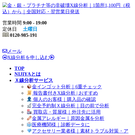
コ
ナ
ン
ビ
テ
ゲ
営業時間
9:00 - 19:00
ン
ー
定休日
土曜日
ツ
シ
0120-985-191
へ
ョ
ス
ン
キ
に
メール
ッ
移
X線分析を申し込む
プ
動
TOP
NIJIYAとは
Ｘ線分析サービス
金インゴット分析｜6重チェック
報告書付きX線分析 | おすすめ
個人のお客様｜購入品の確認
完全予約制Ｘ線分析｜目の前で分析
買取店・質屋様｜外注先に活用
金属アレルギー｜原因金属を分析
医療機関様｜診断データに
アクセサリー業者様｜素材トラブル対策・ア