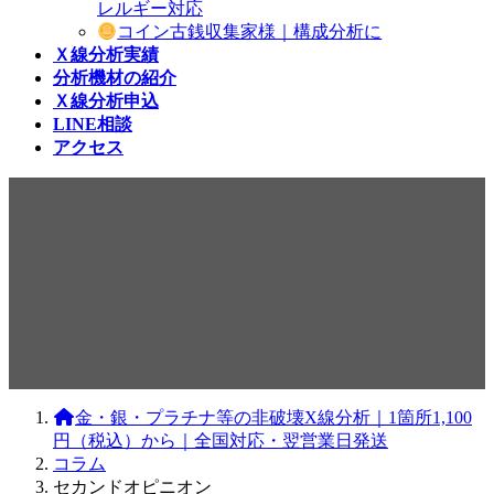
レルギー対応
コイン古銭収集家様｜構成分析に
Ｘ線分析実績
分析機材の紹介
Ｘ線分析申込
LINE相談
アクセス
コラム
金・銀・プラチナ等の非破壊X線分析｜1箇所1,100
円（税込）から｜全国対応・翌営業日発送
コラム
セカンドオピニオン