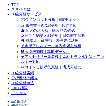
TOP
NIJIYAとは
Ｘ線分析サービス
📦金インゴット分析｜6重チェック
📜 報告書付きX線分析 | おすすめ
👤 個人のお客様｜購入品の確認
🔬完全予約制Ｘ線分析｜目の前で分析
🏪 買取店・質屋様｜外注先に活用
🩹金属アレルギー｜原因金属を分析
🏥医療機関様｜診断データに
💎アクセサリー業者様｜素材トラブル対策・アレ
ルギー対応
🪙コイン古銭収集家様｜構成分析に
Ｘ線分析実績
分析機材の紹介
Ｘ線分析申込
LINE相談
アクセス
MENU
HOME