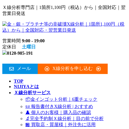
コ
ナ
Ｘ線分析専門店｜1箇所1,100円（税込）から｜全国対応｜翌
ン
ビ
営業日発送
テ
ゲ
ン
ー
ツ
シ
へ
ョ
営業時間
9:00 - 19:00
ス
ン
定休日
土曜日
キ
に
0120-985-191
ッ
移
プ
動
メール
X線分析を申し込む
TOP
NIJIYAとは
Ｘ線分析サービス
📦金インゴット分析｜6重チェック
📜 報告書付きX線分析 | おすすめ
👤 個人のお客様｜購入品の確認
🔬完全予約制Ｘ線分析｜目の前で分析
🏪 買取店・質屋様｜外注先に活用