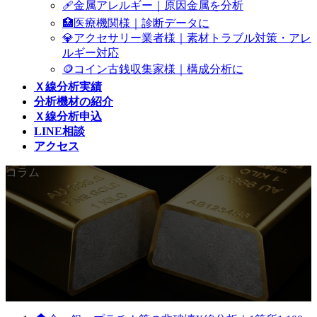
🩹金属アレルギー｜原因金属を分析
🏥医療機関様｜診断データに
💎アクセサリー業者様｜素材トラブル対策・アレ
ルギー対応
🪙コイン古銭収集家様｜構成分析に
Ｘ線分析実績
分析機材の紹介
Ｘ線分析申込
LINE相談
アクセス
コラム