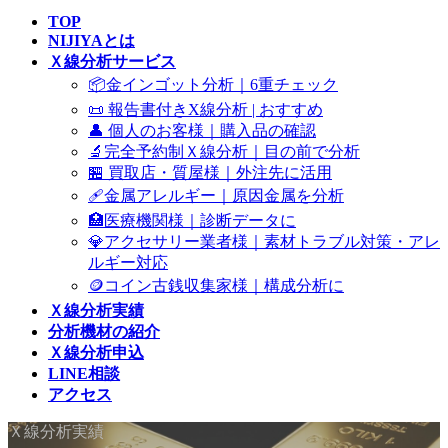
TOP
NIJIYAとは
Ｘ線分析サービス
📦金インゴット分析｜6重チェック
📜 報告書付きX線分析 | おすすめ
👤 個人のお客様｜購入品の確認
🔬完全予約制Ｘ線分析｜目の前で分析
🏪 買取店・質屋様｜外注先に活用
🩹金属アレルギー｜原因金属を分析
🏥医療機関様｜診断データに
💎アクセサリー業者様｜素材トラブル対策・アレ
ルギー対応
🪙コイン古銭収集家様｜構成分析に
Ｘ線分析実績
分析機材の紹介
Ｘ線分析申込
LINE相談
アクセス
Ｘ線分析実績