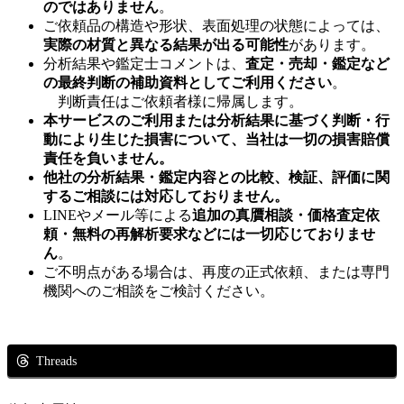
のではありません
。
ご依頼品の構造や形状、表面処理の状態によっては、
実際の材質と異なる結果が出る可能性
があります。
分析結果や鑑定士コメントは、
査定・売却・鑑定など
の最終判断の補助資料としてご利用ください
。
判断責任はご依頼者様に帰属します。
本サービスのご利用または分析結果に基づく判断・行
動により生じた損害について、当社は一切の損害賠償
責任を負いません。
他社の分析結果・鑑定内容との比較、検証、評価に関
するご相談には対応しておりません。
LINEやメール等による
追加の真贋相談・価格査定依
頼・無料の再解析要求などには一切応じておりませ
ん
。
ご不明点がある場合は、再度の正式依頼、または専門
機関へのご相談をご検討ください。
Threads