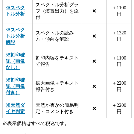
スペクトル分析グラ
※スペク
＋1100
フ（装置出力）を添
❌
トル分析
円
付
※スペク
スペクトルの読み
＋1320
トル分析
❌
方・傾向を解説
円
解説
※刻印確
刻印内容をテキスト
＋1100
認（画像
❌
で報告
円
なし）
※刻印確
拡大画像＋テキスト
＋2200
認（画像
❌
報告付き
円
付き）
※天然ダ
天然か否かの簡易判
＋2200
❌
イヤ判定
定・コメント付き
円
※表示価格はすべて税込です。