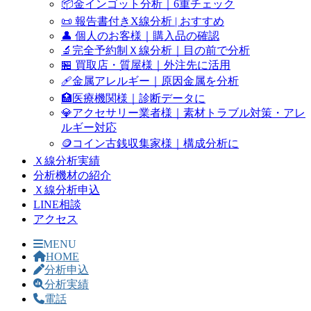
📦金インゴット分析｜6重チェック
📜 報告書付きX線分析 | おすすめ
👤 個人のお客様｜購入品の確認
🔬完全予約制Ｘ線分析｜目の前で分析
🏪 買取店・質屋様｜外注先に活用
🩹金属アレルギー｜原因金属を分析
🏥医療機関様｜診断データに
💎アクセサリー業者様｜素材トラブル対策・アレ
ルギー対応
🪙コイン古銭収集家様｜構成分析に
Ｘ線分析実績
分析機材の紹介
Ｘ線分析申込
LINE相談
アクセス
MENU
HOME
分析申込
分析実績
電話