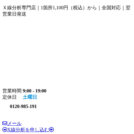
コ
ナ
Ｘ線分析専門店｜1箇所1,100円（税込）から｜全国対応｜翌
ン
ビ
営業日発送
テ
ゲ
ン
ー
ツ
シ
へ
ョ
ス
ン
キ
に
ッ
移
プ
動
営業時間
9:00 - 19:00
定休日
土曜日
0120-985-191
メール
X線分析を申し込む