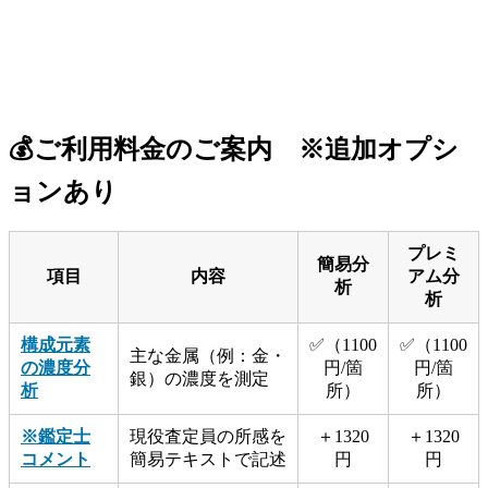
💰ご利用料金のご案内 ※追加オプシ
ョンあり
プレミ
簡易分
項目
内容
アム分
析
析
構成元素
✅（1100
✅（1100
主な金属（例：金・
の濃度分
円/箇
円/箇
銀）の濃度を測定
析
所）
所）
※鑑定士
現役査定員の所感を
＋1320
＋1320
コメント
簡易テキストで記述
円
円