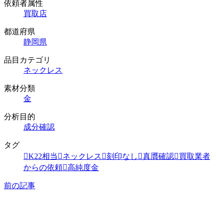
依頼者属性
買取店
都道府県
静岡県
品目カテゴリ
ネックレス
素材分類
金
分析目的
成分確認
タグ
K22相当
ネックレス
刻印なし
真贋確認
買取業者
からの依頼
高純度金
前の記事