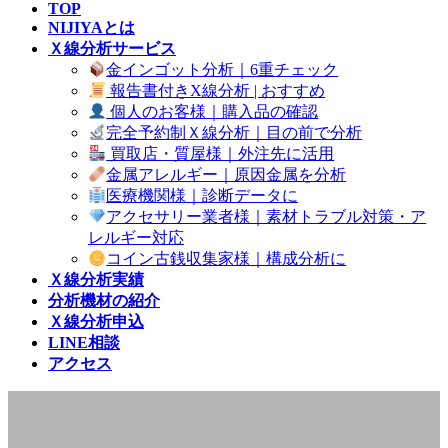
TOP
NIJIYAとは
Ｘ線分析サービス
金インゴット分析｜6重チェック
報告書付きX線分析 | おすすめ
個人のお客様｜購入品の確認
完全予約制Ｘ線分析｜目の前で分析
買取店・質屋様｜外注先に活用
金属アレルギー｜原因金属を分析
医療機関様｜診断データに
アクセサリー業者様｜素材トラブル対策・ア
レルギー対応
コイン古銭収集家様｜構成分析に
Ｘ線分析実績
分析機材の紹介
Ｘ線分析申込
LINE相談
アクセス
Ｘ線分析実績