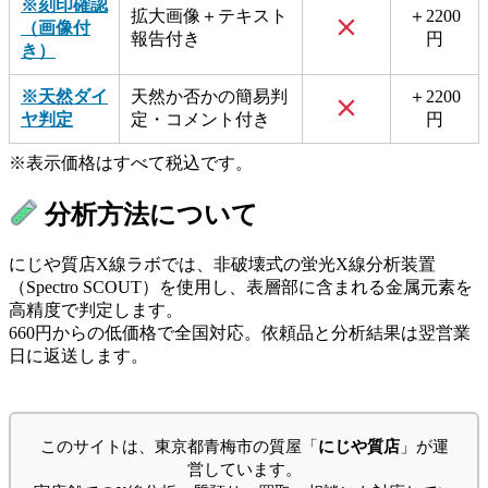
※刻印確認
拡大画像＋テキスト
＋2200
（画像付
報告付き
円
き）
※天然ダイ
天然か否かの簡易判
＋2200
ヤ判定
定・コメント付き
円
※表示価格はすべて税込です。
分析方法について
にじや質店X線ラボでは、非破壊式の蛍光X線分析装置
（Spectro SCOUT）を使用し、表層部に含まれる金属元素を
高精度で判定します。
660円からの低価格で全国対応。依頼品と分析結果は翌営業
日に返送します。
このサイトは、東京都青梅市の質屋「
にじや質店
」が運
営しています。