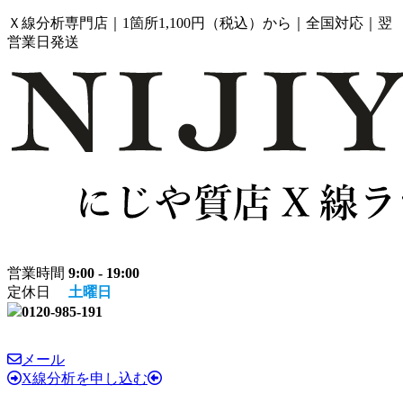
コ
ナ
Ｘ線分析専門店｜1箇所1,100円（税込）から｜全国対応｜翌
ン
ビ
営業日発送
テ
ゲ
ン
ー
ツ
シ
へ
ョ
ス
ン
キ
に
ッ
移
プ
動
営業時間
9:00 - 19:00
定休日
土曜日
0120-985-191
メール
X線分析を申し込む