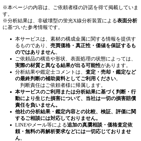
※本ページの内容は、ご依頼者様の許諾を得て掲載していま
す。
※分析結果は、非破壊型の蛍光X線分析装置による
表面分析
に基づいた参考情報です。
本サービスは、素材の構成金属に関する情報を提供す
るものであり、
売買価格・真正性・価値を保証するも
のではありません
。
ご依頼品の構造や形状、表面処理の状態によっては、
実際の材質と異なる結果が出る可能性
があります。
分析結果や鑑定士コメントは、
査定・売却・鑑定など
の最終判断の補助資料としてご利用ください
。
判断責任はご依頼者様に帰属します。
本サービスのご利用または分析結果に基づく判断・行
動により生じた損害について、当社は一切の損害賠償
責任を負いません。
他社の分析結果・鑑定内容との比較、検証、評価に関
するご相談には対応しておりません。
LINEやメール等による
追加の真贋相談・価格査定依
頼・無料の再解析要求などには一切応じておりませ
ん
。