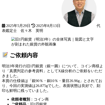
更
新
日
時
:
2025年5月29日
2025年8月13日
代
表鑑定士 佐々木 英明
ご依頼内容
明治3年発行の旧1円銀貨（銀一圓）について、コイン商様よ
り「真贋判定の参考資料」としてX線分析のご依頼をいただ
きました。
本貨の仕様値は「銀90％・銅10％・量目26.96g」とされてお
り、今回の実測値は26.875gでした。表面状態は良好で、刻
印も鮮明に残っていました。
依頼者種別
：コイン商
ご依頼品
：旧1円銀貨