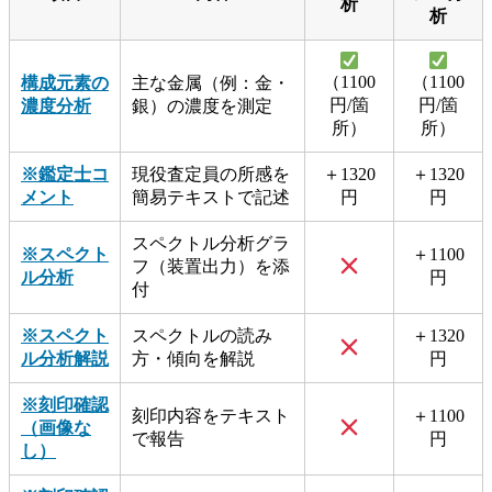
析
析
（1100
（1100
構成元素の
主な金属（例：金・
円/箇
円/箇
濃度分析
銀）の濃度を測定
所）
所）
※鑑定士コ
現役査定員の所感を
＋1320
＋1320
メント
簡易テキストで記述
円
円
スペクトル分析グラ
※スペクト
＋1100
フ（装置出力）を添
ル分析
円
付
※スペクト
スペクトルの読み
＋1320
ル分析解説
方・傾向を解説
円
※刻印確認
刻印内容をテキスト
＋1100
（画像な
で報告
円
し）