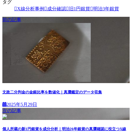
タグ
X線分析事例
成分確認
旧1円銀貨
明治3年銀貨
前の記事
文政二分判金の金銀比率を数値化｜真贋鑑定のデータ収集
2025年5月29日
次の記事
個人所蔵の新1円銀貨を成分分析｜明治26年銀貨の真贋確認に役立つX線