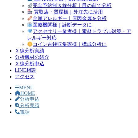
完全予約制Ｘ線分析｜目の前で分析
買取店・質屋様｜外注先に活用
金属アレルギー｜原因金属を分析
医療機関様｜診断データに
アクセサリー業者様｜素材トラブル対策・ア
レルギー対応
コイン古銭収集家様｜構成分析に
Ｘ線分析実績
分析機材の紹介
Ｘ線分析申込
LINE相談
アクセス
MENU
HOME
分析申込
分析実績
電話