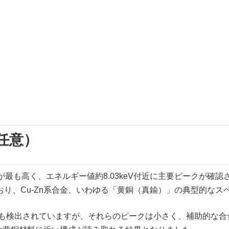
任意）
最も高く、エネルギー値約8.03keV付近に主要ピークが確認
おり、Cu-Zn系合金、いわゆる「黄銅（真鍮）」の典型的な
ども検出されていますが、それらのピークは小さく、補助的な