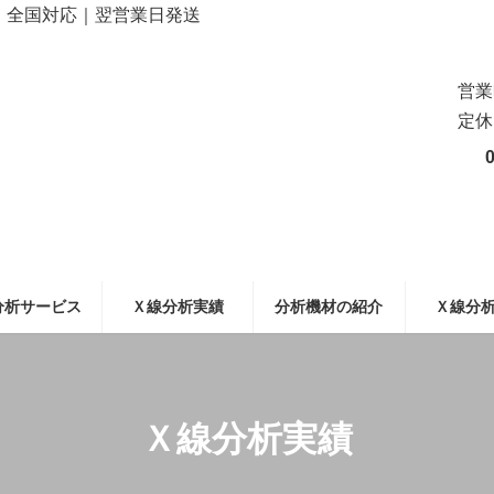
ら｜全国対応｜翌営業日発送
営
定
分析サービス
Ｘ線分析実績
分析機材の紹介
Ｘ線分
Ｘ線分析実績