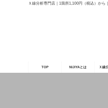
コ
ナ
Ｘ線分析専門店｜1箇所1,100円（税込）か
ン
ビ
テ
ゲ
ン
ー
ツ
シ
へ
ョ
ス
ン
キ
に
ッ
移
プ
動
TOP
NIJIYAとは
Ｘ線