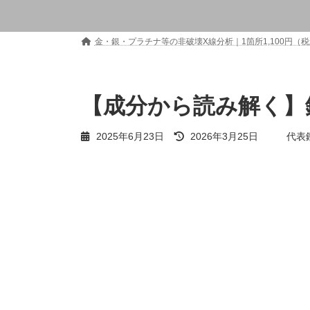
金・銀・プラチナ等の非破壊X線分析｜1箇所1,100円
【成分から読み解く】
最
2025年6月23日
2026年3月25日
代表
終
更
新
日
時
: