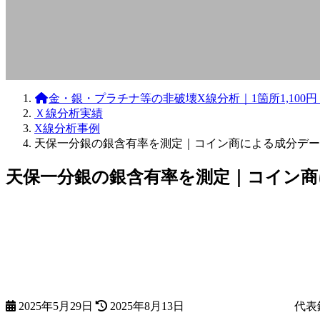
金・銀・プラチナ等の非破壊X線分析｜1箇所1,10
Ｘ線分析実績
X線分析事例
天保一分銀の銀含有率を測定｜コイン商による成分デー
天保一分銀の銀含有率を測定｜コイン商
最
終
更
新
日
時
:
2025年5月29日
2025年8月13日
代表