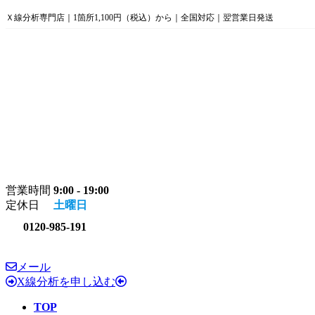
コ
ナ
Ｘ線分析専門店｜1箇所1,100円（税込）から｜全国対応｜翌営業日発送
ン
ビ
テ
ゲ
ン
ー
ツ
シ
へ
ョ
ス
ン
キ
に
ッ
移
プ
動
営業時間
9:00 - 19:00
定休日
土曜日
0120-985-191
メール
X線分析を申し込む
TOP