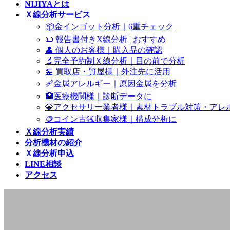
NIJIYAとは
Ｘ線分析サービス
📦金インゴット分析｜6重チェック
📜 報告書付きX線分析 | おすすめ
👤 個人のお客様｜購入品の確認
🔬完全予約制Ｘ線分析｜目の前で分析
🏪 買取店・質屋様｜外注先に活用
🩹金属アレルギー｜原因金属を分析
🏥医療機関様｜診断データに
💎アクセサリー業者様｜素材トラブル対策・アレ
🪙コイン古銭収集家様｜構成分析に
Ｘ線分析実績
分析機材の紹介
Ｘ線分析申込
LINE相談
アクセス
Ｘ線分析実績