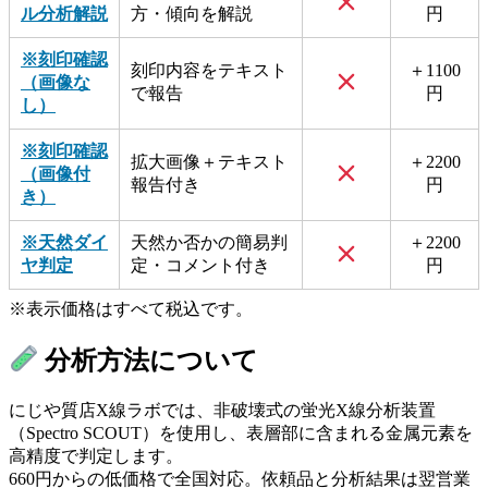
ル分析解説
方・傾向を解説
円
※刻印確認
刻印内容をテキスト
＋1100
（画像な
で報告
円
し）
※刻印確認
拡大画像＋テキスト
＋2200
（画像付
報告付き
円
き）
※天然ダイ
天然か否かの簡易判
＋2200
ヤ判定
定・コメント付き
円
※表示価格はすべて税込です。
分析方法について
にじや質店X線ラボでは、非破壊式の蛍光X線分析装置
（Spectro SCOUT）を使用し、表層部に含まれる金属元素を
高精度で判定します。
660円からの低価格で全国対応。依頼品と分析結果は翌営業