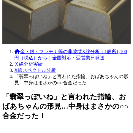
金・銀・プラチナ等の非破壊X線分析｜1箇所1,100
円（税込）から｜全国対応・翌営業日発送
Ｘ線分析実績
X線スペクトル分析
「翡翠っぽいね」と言われた指輪、おばあちゃんの形
見…中身はまさかの○○合金だった！
「翡翠っぽいね」と言われた指輪、お
ばあちゃんの形見…中身はまさかの○○
合金だった！
最