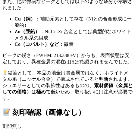
また、他の微弱なピークとしては以下のような成分が示唆さ
れました：
Cu（銅）
：補助元素として存在（Niとの合金形成に一
般的）
Zn（亜鉛）
：Ni-Cu-Zn合金としては典型的なホワイト
メタル系の組成
Co（コバルト）など
：微量
ピークの鋭さ（FWHM: 213.338 eV）からも、表面状態は安
定しており、異種金属の混在はほぼ確認されませんでした。
結論として、本品の地金は貴金属ではなく、ホワイトメ
タル系（ニッケル合金）で構成されていると判断されます。
ジュエリーとしての装飾性はあるものの、
素材価値（金属と
しての価格）は極めて低い
ため、取り扱いには注意が必要で
す。
刻印確認（画像なし）
刻印無し