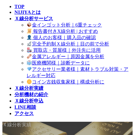
TOP
NIJIYAとは
Ｘ線分析サービス
金インゴット分析｜6重チェック
報告書付きX線分析 | おすすめ
個人のお客様｜購入品の確認
完全予約制Ｘ線分析｜目の前で分析
買取店・質屋様｜外注先に活用
金属アレルギー｜原因金属を分析
医療機関様｜診断データに
アクセサリー業者様｜素材トラブル対策・ア
レルギー対応
コイン古銭収集家様｜構成分析に
Ｘ線分析実績
分析機材の紹介
Ｘ線分析申込
LINE相談
アクセス
Ｘ線分析実績