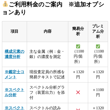
ご利用料金のご案内 ※追加オプシ
ョンあり
プレミ
簡易分
項目
内容
アム分
析
析
（1100
（1100
構成元素の
主な金属（例：金・
円/箇
円/箇
濃度分析
銀）の濃度を測定
所）
所）
※鑑定士コ
現役査定員の所感を
＋1320
＋1320
メント
簡易テキストで記述
円
円
スペクトル分析グラ
※スペクト
＋1100
フ（装置出力）を添
ル分析
円
付
※スペクト
スペクトルの読み
＋1320