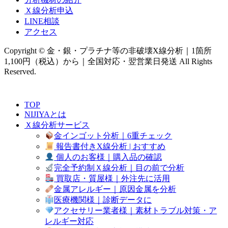
Ｘ線分析申込
LINE相談
アクセス
Copyright © 金・銀・プラチナ等の非破壊X線分析｜1箇所
1,100円（税込）から｜全国対応・翌営業日発送 All Rights
Reserved.
TOP
NIJIYAとは
Ｘ線分析サービス
金インゴット分析｜6重チェック
報告書付きX線分析 | おすすめ
個人のお客様｜購入品の確認
完全予約制Ｘ線分析｜目の前で分析
買取店・質屋様｜外注先に活用
金属アレルギー｜原因金属を分析
医療機関様｜診断データに
アクセサリー業者様｜素材トラブル対策・ア
レルギー対応