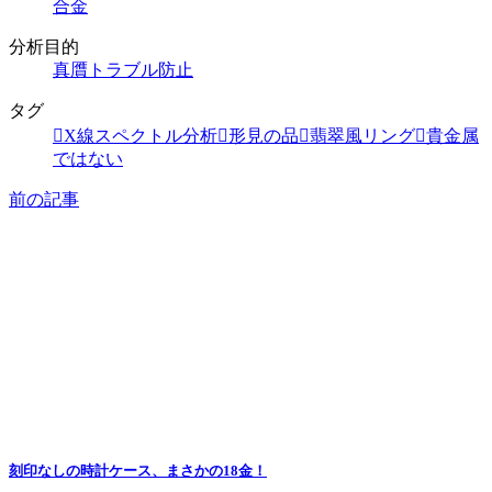
合金
分析目的
真贋トラブル防止
タグ
X線スペクトル分析
形見の品
翡翠風リング
貴金属
ではない
前の記事
刻印なしの時計ケース、まさかの18金！