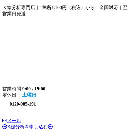
コ
ナ
Ｘ線分析専門店｜1箇所1,100円（税込）から｜全国対応｜翌
ン
ビ
営業日発送
テ
ゲ
ン
ー
ツ
シ
へ
ョ
ス
ン
キ
に
ッ
移
プ
動
営業時間
9:00 - 19:00
定休日
土曜日
0120-985-191
メール
X線分析を申し込む