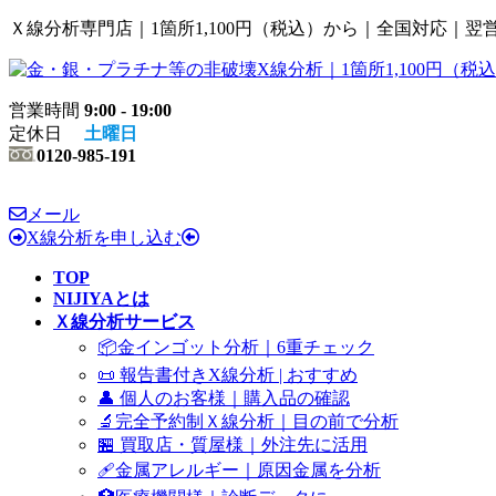
コ
ナ
Ｘ線分析専門店｜1箇所1,100円（税込）から｜全国対応｜翌
ン
ビ
テ
ゲ
ン
ー
営業時間
9:00 - 19:00
ツ
シ
定休日
土曜日
へ
ョ
0120-985-191
ス
ン
キ
に
ッ
移
メール
プ
動
X線分析を申し込む
TOP
NIJIYAとは
Ｘ線分析サービス
📦金インゴット分析｜6重チェック
📜 報告書付きX線分析 | おすすめ
👤 個人のお客様｜購入品の確認
🔬完全予約制Ｘ線分析｜目の前で分析
🏪 買取店・質屋様｜外注先に活用
🩹金属アレルギー｜原因金属を分析