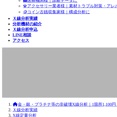
🏥医療機関様｜診断データに
💎アクセサリー業者様｜素材トラブル対策・アレ
🪙コイン古銭収集家様｜構成分析に
Ｘ線分析実績
分析機材の紹介
Ｘ線分析申込
LINE相談
アクセス
Ｘ線分析実績
金・銀・プラチナ等の非破壊X線分析｜1箇所1,10
Ｘ線分析実績
X線定量分析