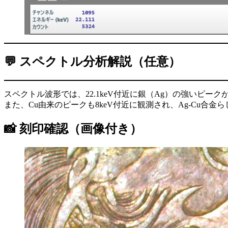
💬 スペクトル分析解説（任意）
スペクトル波形では、22.1keV付近に銀（Ag）の強いピー
また、Cu由来のピークも8keV付近に観測され、Ag-Cu合金
📸 刻印確認（画像付き）