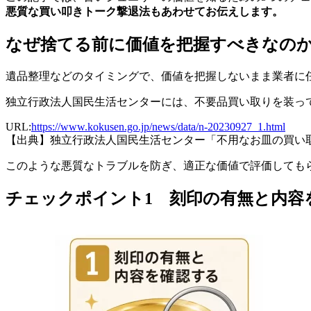
悪質な買い叩きトーク撃退法もあわせてお伝えします。
なぜ捨てる前に価値を把握すべきなの
遺品整理などのタイミングで、価値を把握しないまま業者に
独立行政法人国民生活センターには、不要品買い取りを装っ
URL:
https://www.kokusen.go.jp/news/data/n-20230927_1.html
【出典】独立行政法人国民生活センター「不用なお皿の買い取
このような悪質なトラブルを防ぎ、適正な価値で評価しても
チェックポイント1 刻印の有無と内容