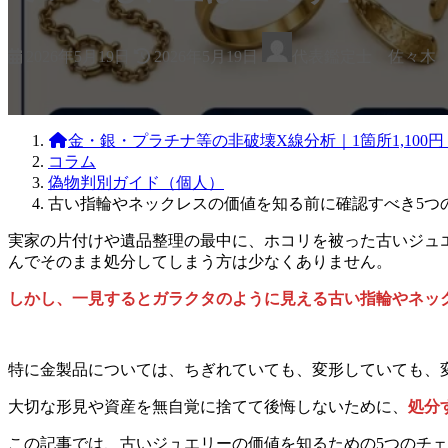
最
2026年5月19日
2026年5月19日
代表鑑定士 佐々木
終
更
新
日
金・銀・プラチナ等の非破壊X線分析｜1箇所1,10
時
コラム
:
偽物判別ガイド（個人）
古い指輪やネックレスの価値を知る前に確認すべき5つ
実家の片付けや遺品整理の最中に、ホコリを被った古いジュ
んでそのまま処分してしまう方は少なくありません。
しかし、一見するとガラクタのように見える古い指輪やネッ
特に
金製品については、ちぎれていても、変形していても、
大切な形見や資産を無自覚に捨てて後悔しないために、
処分
この記事では、古いジュエリーの価値を知るための5つのチ