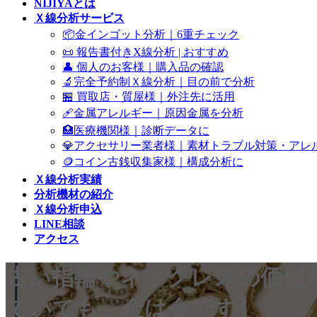
NIJIYAとは
Ｘ線分析サービス
📦金インゴット分析｜6重チェック
📜 報告書付きX線分析 | おすすめ
👤 個人のお客様｜購入品の確認
🔬完全予約制Ｘ線分析｜目の前で分析
🏪 買取店・質屋様｜外注先に活用
🩹金属アレルギー｜原因金属を分析
🏥医療機関様｜診断データに
💎アクセサリー業者様｜素材トラブル対策・アレ
🪙コイン古銭収集家様｜構成分析に
Ｘ線分析実績
分析機材の紹介
Ｘ線分析申込
LINE相談
アクセス
古い指輪やネックレスの価値
ていても、金は金です】