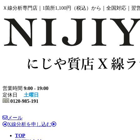
コ
ナ
Ｘ線分析専門店｜1箇所1,100円（税込）から｜全国対応｜翌
ン
ビ
テ
ゲ
ン
ー
ツ
シ
へ
ョ
ス
ン
キ
に
ッ
移
プ
動
営業時間
9:00 - 19:00
定休日
土曜日
0120-985-191
メール
X線分析を申し込む
TOP