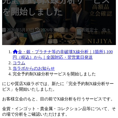
完全予約制X線分析サービス
を開始しました
最
2026年5月13日
2026年5月13日
代表鑑定士 佐々
終
木 英明
更
新
日
金・銀・プラチナ等の非破壊X線分析｜1箇所1,100
時
円（税込）から｜全国対応・翌営業日発送
:
コラム
当ラボからのお知らせ
完全予約制X線分析サービスを開始しました
にじや質店X線ラボでは、新たに「完全予約制X線分析サー
ビス」を開始いたしました。
お客様立会のもと、目の前でX線分析を行うサービスです。
金貨・インゴット・貴金属・コレクション品等について、そ
の場で分析をご確認いただけます。