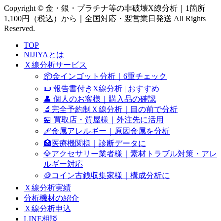
Copyright © 金・銀・プラチナ等の非破壊X線分析｜1箇所
1,100円（税込）から｜全国対応・翌営業日発送 All Rights
Reserved.
TOP
NIJIYAとは
Ｘ線分析サービス
📦金インゴット分析｜6重チェック
📜 報告書付きX線分析 | おすすめ
👤 個人のお客様｜購入品の確認
🔬完全予約制Ｘ線分析｜目の前で分析
🏪 買取店・質屋様｜外注先に活用
🩹金属アレルギー｜原因金属を分析
🏥医療機関様｜診断データに
💎アクセサリー業者様｜素材トラブル対策・アレ
ルギー対応
🪙コイン古銭収集家様｜構成分析に
Ｘ線分析実績
分析機材の紹介
Ｘ線分析申込
LINE相談