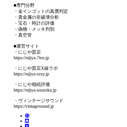
■専門分野
・金インゴットの真贋判定
・貴金属の非破壊分析
・宝石・時計の評価
・偽物・メッキ判別
・真空管
■運営サイト
・にじや質店
https://nijiya-7ten.jp
・にじや質店X線ラボ
https://nijiya-xray.jp
・にじや相続評価
https://nijiya-souzoku.jp
・ヴィンテージサウンド
https://vintagesound.jp