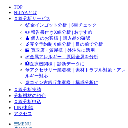
TOP
NIJIYAとは
Ｘ線分析サービス
📦金インゴット分析｜6重チェック
📜 報告書付きX線分析 | おすすめ
👤 個人のお客様｜購入品の確認
🔬完全予約制Ｘ線分析｜目の前で分析
🏪 買取店・質屋様｜外注先に活用
🩹金属アレルギー｜原因金属を分析
🏥医療機関様｜診断データに
💎アクセサリー業者様｜素材トラブル対策・アレ
ルギー対応
🪙コイン古銭収集家様｜構成分析に
Ｘ線分析実績
分析機材の紹介
Ｘ線分析申込
LINE相談
アクセス
MENU