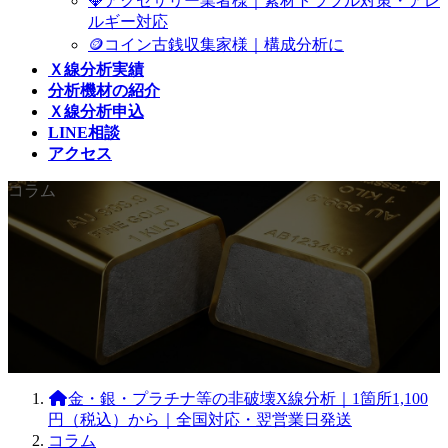
💎アクセサリー業者様｜素材トラブル対策・アレ
ルギー対応
🪙コイン古銭収集家様｜構成分析に
Ｘ線分析実績
分析機材の紹介
Ｘ線分析申込
LINE相談
アクセス
コラム
金・銀・プラチナ等の非破壊X線分析｜1箇所1,100
円（税込）から｜全国対応・翌営業日発送
コラム