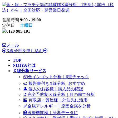
コ
ナ
ン
ビ
テ
ゲ
営業時間
9:00 - 19:00
ン
ー
定休日
土曜日
ツ
シ
0120-985-191
へ
ョ
ス
ン
キ
に
メール
ッ
移
X線分析を申し込む
プ
動
TOP
NIJIYAとは
Ｘ線分析サービス
📦金インゴット分析｜6重チェック
📜 報告書付きX線分析 | おすすめ
👤 個人のお客様｜購入品の確認
🔬完全予約制Ｘ線分析｜目の前で分析
🏪 買取店・質屋様｜外注先に活用
🩹金属アレルギー｜原因金属を分析
🏥医療機関様｜診断データに