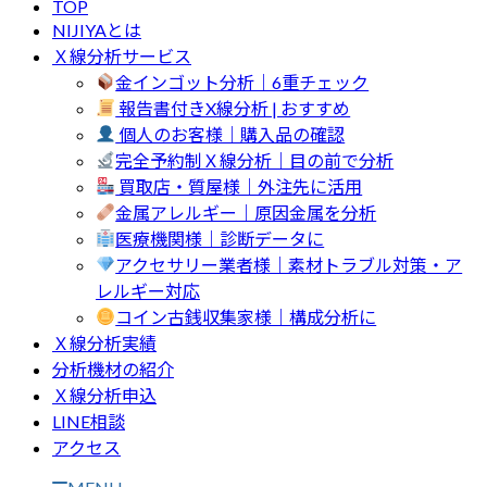
TOP
NIJIYAとは
Ｘ線分析サービス
金インゴット分析｜6重チェック
報告書付きX線分析 | おすすめ
個人のお客様｜購入品の確認
完全予約制Ｘ線分析｜目の前で分析
買取店・質屋様｜外注先に活用
金属アレルギー｜原因金属を分析
医療機関様｜診断データに
アクセサリー業者様｜素材トラブル対策・ア
レルギー対応
コイン古銭収集家様｜構成分析に
Ｘ線分析実績
分析機材の紹介
Ｘ線分析申込
LINE相談
アクセス