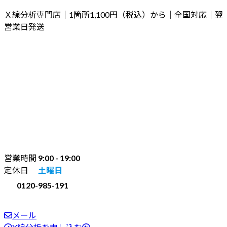
コ
ナ
Ｘ線分析専門店｜1箇所1,100円（税込）から｜全国対応｜翌
ン
ビ
営業日発送
テ
ゲ
ン
ー
ツ
シ
へ
ョ
ス
ン
キ
に
ッ
移
プ
動
営業時間
9:00 - 19:00
定休日
土曜日
0120-985-191
メール