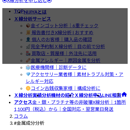
X線分析を申し込む
TOP
NIJIYAとは
コラム
Ｘ線分析サービス
金インゴット分析｜6重チェック
報告書付きX線分析 | おすすめ
個人のお客様｜購入品の確認
完全予約制Ｘ線分析｜目の前で分析
買取店・質屋様｜外注先に活用
金属アレルギー｜原因金属を分析
医療機関様｜診断データに
アクセサリー業者様｜素材トラブル対策・ア
レルギー対応
コイン古銭収集家様｜構成分析に
Ｘ線分析実績
分析機材の紹介
Ｘ線分析申込
LINE相談
アクセス
金・銀・プラチナ等の非破壊X線分析｜1箇所
1,100円（税込）から｜全国対応・翌営業日発送
コラム
#金属成分分析