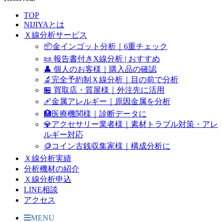
TOP
NIJIYAとは
Ｘ線分析サービス
📦金インゴット分析｜6重チェック
📜 報告書付きX線分析 | おすすめ
👤 個人のお客様｜購入品の確認
🔬完全予約制Ｘ線分析｜目の前で分析
🏪 買取店・質屋様｜外注先に活用
🩹金属アレルギー｜原因金属を分析
🏥医療機関様｜診断データに
💎アクセサリー業者様｜素材トラブル対策・アレ
ルギー対応
🪙コイン古銭収集家様｜構成分析に
Ｘ線分析実績
分析機材の紹介
Ｘ線分析申込
LINE相談
アクセス
MENU