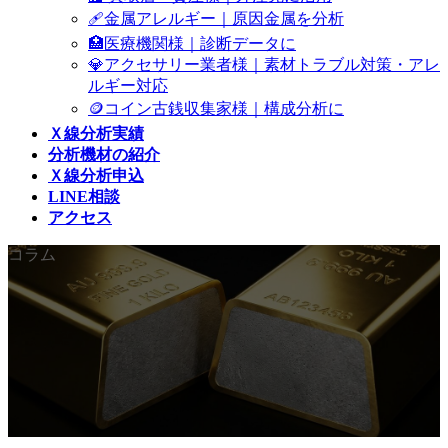
🩹金属アレルギー｜原因金属を分析
🏥医療機関様｜診断データに
💎アクセサリー業者様｜素材トラブル対策・アレ
ルギー対応
🪙コイン古銭収集家様｜構成分析に
Ｘ線分析実績
分析機材の紹介
Ｘ線分析申込
LINE相談
アクセス
コラム