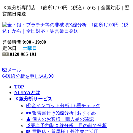
コ
ナ
Ｘ線分析専門店｜1箇所1,100円（税込）から｜全国対応｜翌
ン
ビ
営業日発送
テ
ゲ
ン
ー
ツ
シ
へ
ョ
営業時間
9:00 - 19:00
ス
ン
定休日
土曜日
キ
に
0120-985-191
ッ
移
プ
動
メール
X線分析を申し込む
TOP
NIJIYAとは
Ｘ線分析サービス
📦金インゴット分析｜6重チェック
📜 報告書付きX線分析 | おすすめ
👤 個人のお客様｜購入品の確認
🔬完全予約制Ｘ線分析｜目の前で分析
🏪 買取店・質屋様｜外注先に活用