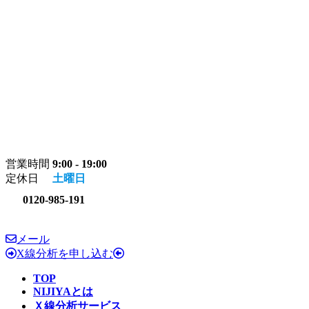
コ
ナ
ン
ビ
テ
ゲ
ン
ー
ツ
シ
へ
ョ
ス
ン
キ
に
ッ
移
プ
動
営業時間
9:00 - 19:00
定休日
土曜日
0120-985-191
メール
X線分析を申し込む
TOP
NIJIYAとは
Ｘ線分析サービス