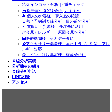
📦金インゴット分析｜6重チェック
📜 報告書付きX線分析 | おすすめ
👤 個人のお客様｜購入品の確認
🔬完全予約制Ｘ線分析｜目の前で分析
🏪 買取店・質屋様｜外注先に活用
🩹金属アレルギー｜原因金属を分析
🏥医療機関様｜診断データに
💎アクセサリー業者様｜素材トラブル対策・アレ
ルギー対応
🪙コイン古銭収集家様｜構成分析に
Ｘ線分析実績
分析機材の紹介
Ｘ線分析申込
LINE相談
アクセス
コラム