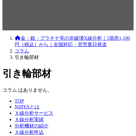
金・銀・プラチナ等の非破壊X線分析｜1箇所1,100
円（税込）から｜全国対応・翌営業日発送
コラム
引き輪部材
引き輪部材
コラム はありません。
TOP
NIJIYAとは
Ｘ線分析サービス
Ｘ線分析実績
分析機材の紹介
Ｘ線分析申込