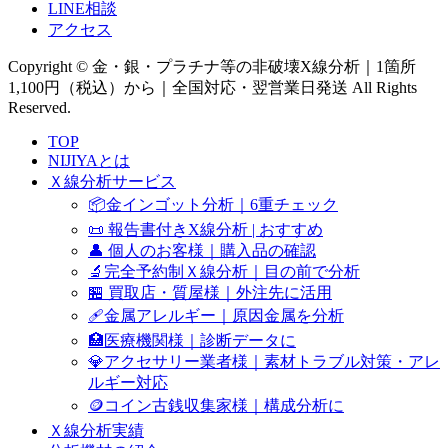
LINE相談
アクセス
Copyright © 金・銀・プラチナ等の非破壊X線分析｜1箇所
1,100円（税込）から｜全国対応・翌営業日発送 All Rights
Reserved.
TOP
NIJIYAとは
Ｘ線分析サービス
📦金インゴット分析｜6重チェック
📜 報告書付きX線分析 | おすすめ
👤 個人のお客様｜購入品の確認
🔬完全予約制Ｘ線分析｜目の前で分析
🏪 買取店・質屋様｜外注先に活用
🩹金属アレルギー｜原因金属を分析
🏥医療機関様｜診断データに
💎アクセサリー業者様｜素材トラブル対策・アレ
ルギー対応
🪙コイン古銭収集家様｜構成分析に
Ｘ線分析実績