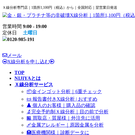
コ
ナ
Ｘ線分析専門店｜1箇所1,100円（税込）から｜全国対応｜翌営業日発送
ン
ビ
テ
ゲ
ン
ー
営業時間
9:00 - 19:00
ツ
シ
定休日
土曜日
へ
ョ
0120-985-191
ス
ン
キ
に
ッ
移
メール
プ
動
X線分析を申し込む
TOP
NIJIYAとは
Ｘ線分析サービス
📦金インゴット分析｜6重チェック
📜 報告書付きX線分析 | おすすめ
👤 個人のお客様｜購入品の確認
🔬完全予約制Ｘ線分析｜目の前で分析
🏪 買取店・質屋様｜外注先に活用
🩹金属アレルギー｜原因金属を分析
🏥医療機関様｜診断データに