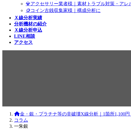
💎アクセサリー業者様｜素材トラブル対策・アレ
🪙コイン古銭収集家様｜構成分析に
Ｘ線分析実績
分析機材の紹介
Ｘ線分析申込
LINE相談
アクセス
コラム
金・銀・プラチナ等の非破壊X線分析｜1箇所1,10
コラム
一朱銀