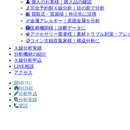
👤 個人のお客様｜購入品の確認
🔬完全予約制Ｘ線分析｜目の前で分析
🏪 買取店・質屋様｜外注先に活用
🩹金属アレルギー｜原因金属を分析
🏥医療機関様｜診断データに
💎アクセサリー業者様｜素材トラブル対策・アレ
🪙コイン古銭収集家様｜構成分析に
Ｘ線分析実績
分析機材の紹介
Ｘ線分析申込
LINE相談
アクセス
MENU
HOME
分析申込
分析実績
電話