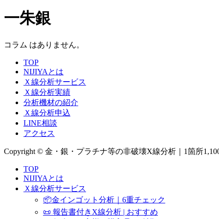
一朱銀
コラム はありません。
TOP
NIJIYAとは
Ｘ線分析サービス
Ｘ線分析実績
分析機材の紹介
Ｘ線分析申込
LINE相談
アクセス
Copyright © 金・銀・プラチナ等の非破壊X線分析｜1箇所1,100
TOP
NIJIYAとは
Ｘ線分析サービス
📦金インゴット分析｜6重チェック
📜 報告書付きX線分析 | おすすめ