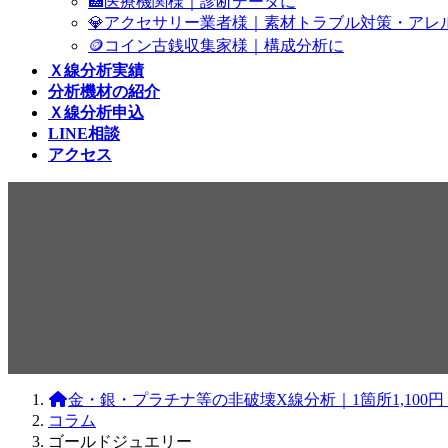
🏥医療機関様｜診断データに
💎アクセサリー業者様｜素材トラブル対策・アレ
🪙コイン古銭収集家様｜構成分析に
Ｘ線分析実績
分析機材の紹介
Ｘ線分析申込
LINE相談
アクセス
コラム
金・銀・プラチナ等の非破壊X線分析｜1箇所1,10
コラム
ゴールドジュエリー