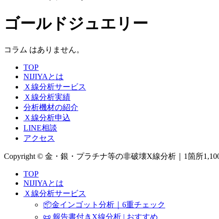
ゴールドジュエリー
コラム はありません。
TOP
NIJIYAとは
Ｘ線分析サービス
Ｘ線分析実績
分析機材の紹介
Ｘ線分析申込
LINE相談
アクセス
Copyright © 金・銀・プラチナ等の非破壊X線分析｜1箇所1,100
TOP
NIJIYAとは
Ｘ線分析サービス
📦金インゴット分析｜6重チェック
📜 報告書付きX線分析 | おすすめ