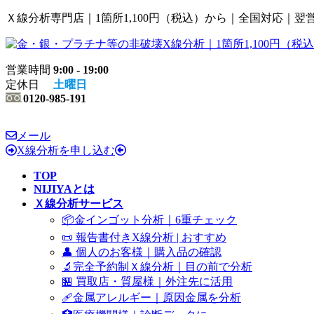
コ
ナ
Ｘ線分析専門店｜1箇所1,100円（税込）から｜全国対応｜翌
ン
ビ
テ
ゲ
ン
ー
営業時間
9:00 - 19:00
ツ
シ
定休日
土曜日
へ
ョ
0120-985-191
ス
ン
キ
に
ッ
移
メール
プ
動
X線分析を申し込む
TOP
NIJIYAとは
Ｘ線分析サービス
📦金インゴット分析｜6重チェック
📜 報告書付きX線分析 | おすすめ
👤 個人のお客様｜購入品の確認
🔬完全予約制Ｘ線分析｜目の前で分析
🏪 買取店・質屋様｜外注先に活用
🩹金属アレルギー｜原因金属を分析