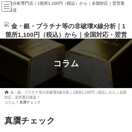
コ
ナ
Ｘ線分析専門店｜1箇所1,100円（税込）から｜全国対応｜翌営業
ン
ビ
日発送
テ
ゲ
ン
ー
ツ
シ
へ
ョ
ス
ン
キ
に
ッ
移
プ
動
コラム
金・銀・プラチナ等の非破壊X線分析｜1箇所1,100円（税込）から｜全国
対応・翌営業日発送
コラム
真贋チェック
真贋チェック